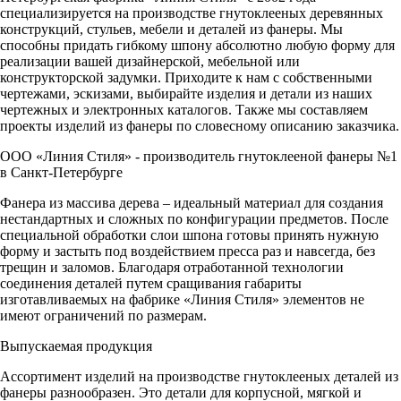
специализируется на производстве гнутоклееных деревянных
конструкций, стульев, мебели и деталей из фанеры. Мы
способны придать гибкому шпону абсолютно любую форму для
реализации вашей дизайнерской, мебельной или
конструкторской задумки. Приходите к нам с собственными
чертежами, эскизами, выбирайте изделия и детали из наших
чертежных и электронных каталогов. Также мы составляем
проекты изделий из фанеры по словесному описанию заказчика.
ООО «Линия Стиля» - производитель гнутоклееной фанеры №1
в Санкт-Петербурге
Фанера из массива дерева – идеальный материал для создания
нестандартных и сложных по конфигурации предметов. После
специальной обработки слои шпона готовы принять нужную
форму и застыть под воздействием пресса раз и навсегда, без
трещин и заломов. Благодаря отработанной технологии
соединения деталей путем сращивания габариты
изготавливаемых на фабрике «Линия Стиля» элементов не
имеют ограничений по размерам.
Выпускаемая продукция
Ассортимент изделий на производстве гнутоклееных деталей из
фанеры разнообразен. Это детали для корпусной, мягкой и