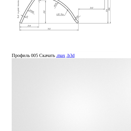
Профиль 005
Скачать
.max
.b3d