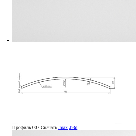
Профиль 007
Скачать
.max
.b3d